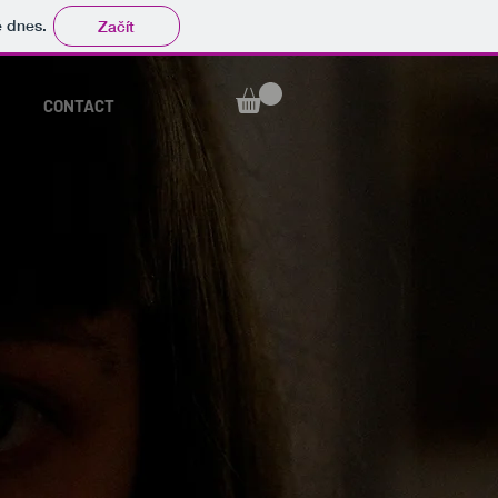
tě dnes.
Začít
CONTACT