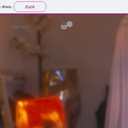
tě dnes.
Začít
CONTACT