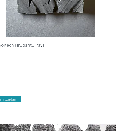
Vojtěch Hrubant_Tráva
a vyžádání