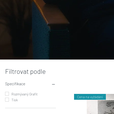
Filtrovat podle
Specifikace
Rozmývaný Grafit
Cena na vyžádání
Tisk