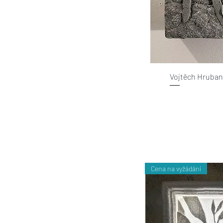
Vojtěch Hruba
Cena na vyžádání