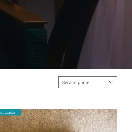
Seřadit podle
a vyžádání