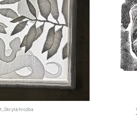
t_Skrytá hrozba