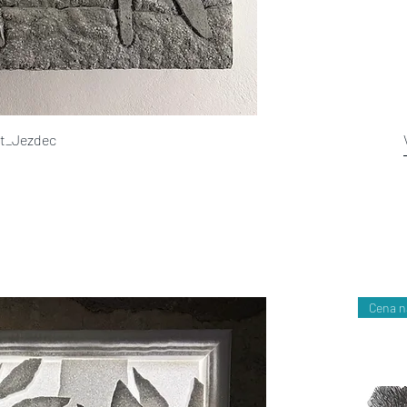
nt_Jezdec
Cena n